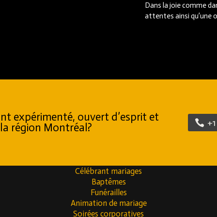
Dans la joie comme dan
attentes ainsi qu’une o
ant expérimenté, ouvert d’esprit et
+1
la région Montréal?
Célébrant mariages
Baptêmes
Funérailles
Animation de mariage
Soirées corporatives