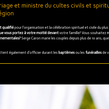
iage et ministre du cultes civils et spirit
région
 qualifié
pour l’organisation et la célébration spirituel et civile du plu
ue vous portez à votre moitié devant
votre famille? Vous souhaitez
r
ernementales?
Serge Caron marie les couples depuis plus de 10 ans, quel
ettent également d’officier durant les
baptêmes
ou les
funérailles
de v